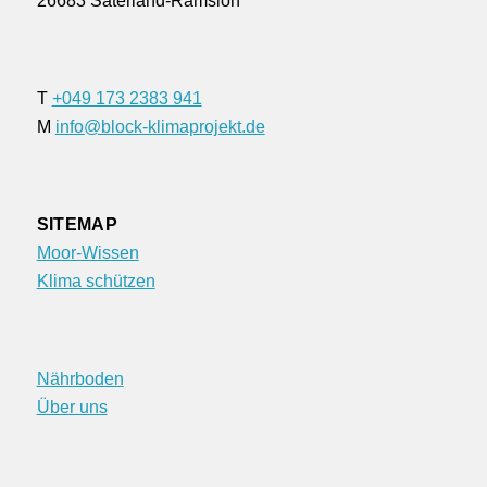
26683 Saterland-Ramsloh
T
+049 173 2383 941
M
info@block-klimaprojekt.de
SITEMAP
Moor-Wissen
Klima schützen
Nährboden
Über uns